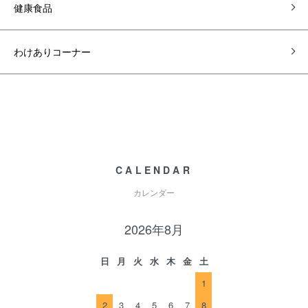
健康食品
わけありコーナー
CALENDAR
カレンダー
2026年8月
日
月
火
水
木
金
土
1
2
3
4
5
6
7
8