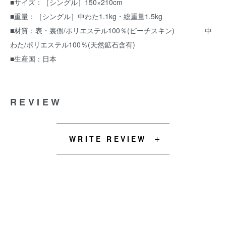
■サイズ：［シングル］150×210cm
■重量：［シングル］中わた1.1kg・総重量1.5kg
■材質：表・裏側/ポリエステル100％(ピーチスキン) 中
わた/ポリエステル100％(天然鉱石含有)
■生産国：日本
REVIEW
WRITE REVIEW