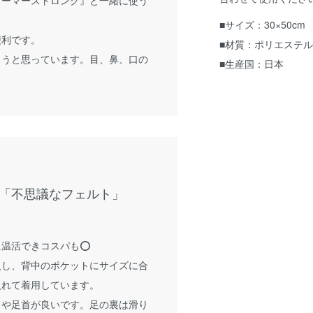
■サイズ：30×50cm
便利です。
■材質：ポリエステル1
ようと思っています。目、鼻、口の
■生産国：日本
「不思議なフェルト」
温活できコスパも⭕️
入し、背中のポケットにサイズに合
入れて着用しています。
甲や足首が良いです。足の裏は滑り