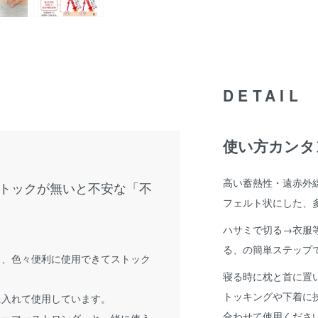
DETAIL
使い方カンタ
高い蓄熱性・遠赤外
トックが無いと不安な「不
フェルト状にした、多
ハサミで切る→衣服
る、の簡単ステップ
し、色々便利に使用できてストック
寝る時に枕と首に置
トッキングや下着に
に入れて使用しています。
合わせて使用くださ
ォーマーストロング』と一緒に使う