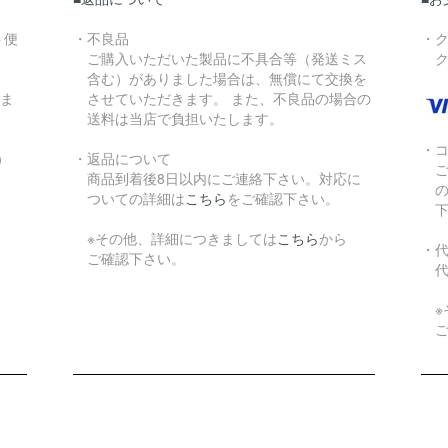
ト便
・不良品
・
ご購入いただいた製品に不具合等（発送ミス
ク
含む）がありました場合は、無償にて交換を
りま
させていただきます。 また、不良品の場合の
送料は当店で負担いたします。
・
）
・返品について
ご
商品到着後8日以内にご連絡下さい。対応に
の
ついての詳細は
こちら
をご確認下さい。
下
※その他、詳細につきましては
こちら
から
・
ご確認下さい。
代
※
ご